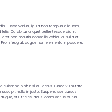
tudin. Fusce varius, ligula non tempus aliquam,
 felis. Curabitur aliquet pellentesque diam.
l erat non mauris convallis vehicula. Nulla et
rat. Proin feugiat, augue non elementum posuere,
ac euismod nibh nisl eu lectus. Fusce vulputate
suscipit nulla in justo. Suspendisse cursus
augue, et ultricies lacus lorem varius purus.