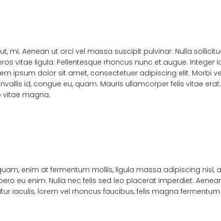
ut, mi. Aenean ut orci vel massa suscipit pulvinar. Nulla sollici
os vitae ligula. Pellentesque rhoncus nunc et augue. Integer id
rem ipsum dolor sit amet, consectetuer adipiscing elit. Morbi ve
convallis id, congue eu, quam. Mauris ullamcorper felis vitae e
to vitae magna.
iquam, enim at fermentum mollis, ligula massa adipiscing nisl, 
ro eu enim. Nulla nec felis sed leo placerat imperdiet. Aenean 
itur iaculis, lorem vel rhoncus faucibus, felis magna fermentum 