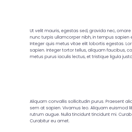
Ut velit mauris, egestas sed, gravida nec, ornare 
nunc turpis ullamcorper nibh, in tempus sapien er
Integer quis metus vitae elit lobortis egestas. Lo
sapien. Integer tortor tellus, aliquam faucibus, 
metus purus iaculis lectus, et tristique ligula jus
Aliquam convallis sollicitudin purus. Praesent al
sem at sapien. Vivamus leo. Aliquam euismod libe
rutrum augue. Nulla tincidunt tincidunt mi. Curab
Curabitur eu amet.