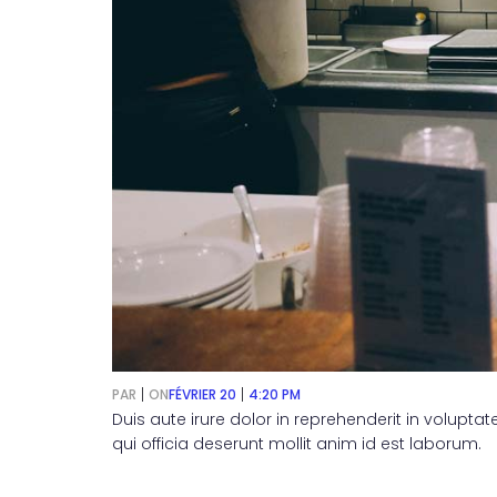
|
|
FÉVRIER 20
4:20 PM
PAR
ON
Duis aute irure dolor in reprehenderit in voluptat
qui officia deserunt mollit anim id est laborum.